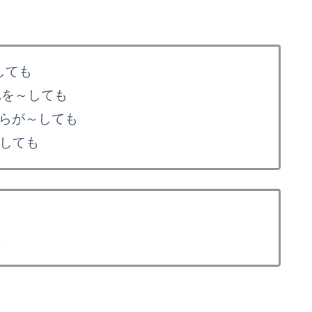
が～しても
/ だれを～しても
 / どちらが～しても
何が～しても
。