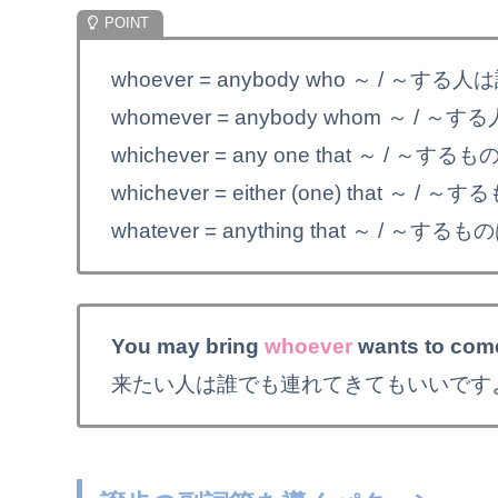
whoever = anybody who ～ / ～する
whomever = anybody whom ～ / 
whichever = any one that ～ / ～
whichever = either (one) that ～
whatever = anything that ～ / ～す
You may bring
whoever
wants to com
来たい人は誰でも連れてきてもいいです