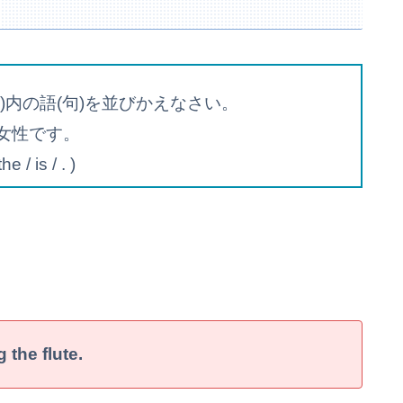
内の語(句)を並びかえなさい。
女性です。
e / is / . )
 the flute.