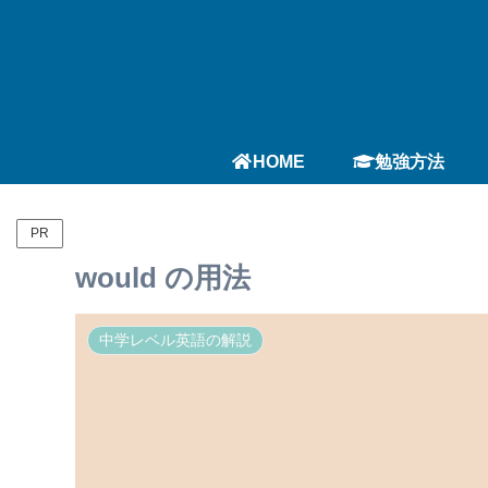
HOME
勉強方法
PR
would の用法
中学レベル英語の解説