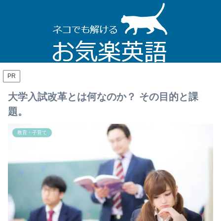
PR
大学入試改革とは何なのか？ その目的と課
題。
教育・子育て