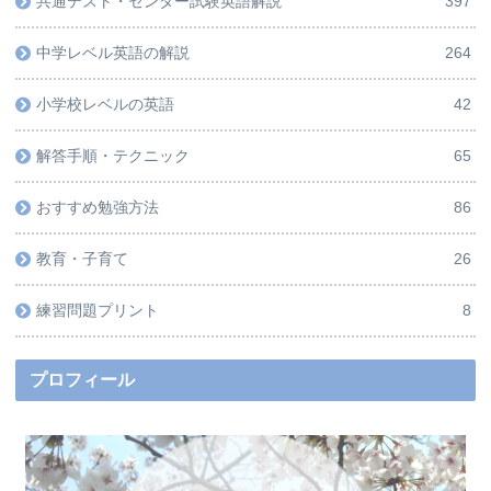
共通テスト・センター試験英語解説
397
中学レベル英語の解説
264
小学校レベルの英語
42
解答手順・テクニック
65
おすすめ勉強方法
86
教育・子育て
26
練習問題プリント
8
プロフィール