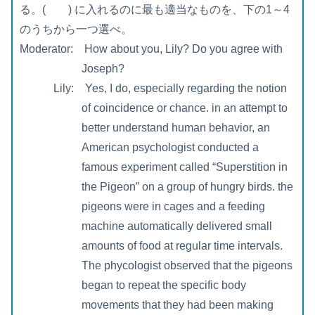
る。( ) に入れるのに最も適当なものを、下の1～4
のうちから一つ選べ。
Moderator: How about you, Lily? Do you agree with
Joseph?
Lily: Yes, I do, especially regarding the notion
of coincidence or chance. in an attempt to
better understand human behavior, an
American psychologist conducted a
famous experiment called “Superstition in
the Pigeon” on a group of hungry birds. the
pigeons were in cages and a feeding
machine automatically delivered small
amounts of food at regular time intervals.
The phycologist observed that the pigeons
began to repeat the specific body
movements that they had been making