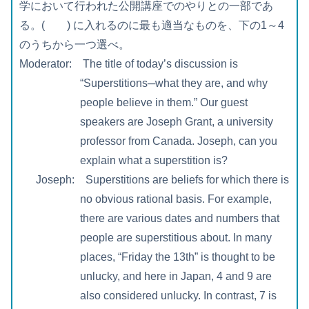
学において行われた公開講座でのやりとの一部であ
る。( ) に入れるのに最も適当なものを、下の1～4
のうちから一つ選べ。
Moderator: The title of today’s discussion is
“Superstitions─what they are, and why
people believe in them.” Our guest
speakers are Joseph Grant, a university
professor from Canada. Joseph, can you
explain what a superstition is?
Joseph: Superstitions are beliefs for which there is
no obvious rational basis. For example,
there are various dates and numbers that
people are superstitious about. In many
places, “Friday the 13th” is thought to be
unlucky, and here in Japan, 4 and 9 are
also considered unlucky. In contrast, 7 is